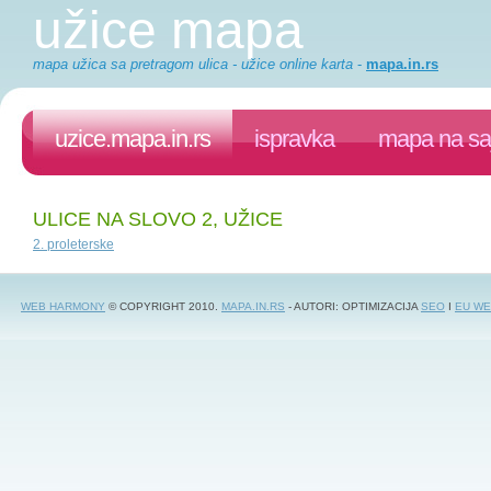
užice mapa
mapa užica sa pretragom ulica - užice online karta
-
mapa.in.rs
uzice.mapa.in.rs
ispravka
mapa na sa
ULICE NA SLOVO 2, UŽICE
2. proleterske
WEB HARMONY
© COPYRIGHT 2010.
MAPA.IN.RS
- AUTORI: OPTIMIZACIJA
SEO
I
EU WE